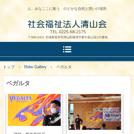
人、みなここに集う のどかな自然と憩いの場所
TEL.0225-68-2175
〒986-0401 宮城県登米市津山町柳津字黄牛新山窪125番地
トップ
›
Robo Gallery
›
ベガルタ
ベガルタ