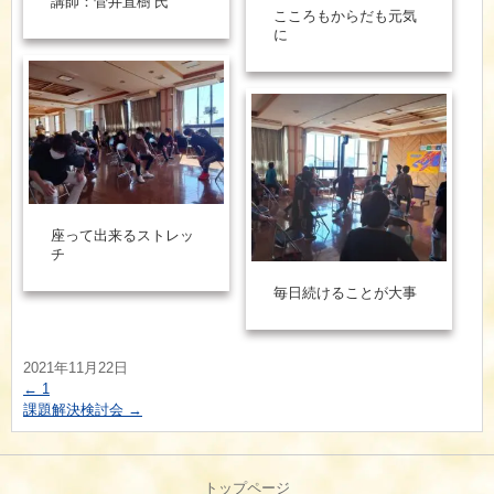
講師：菅井直樹 氏
こころもからだも元気
に
座って出来るストレッ
チ
毎日続けることが大事
2021年11月22日
←
1
課題解決検討会
→
トップページ